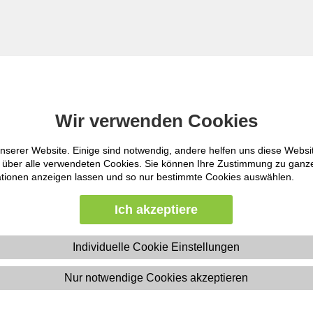
Starten
Wir verwenden Cookies
Wir verwenden Cookies
nserer Website. Einige sind notwendig, andere helfen uns diese Websi
nserer Website. Einige sind notwendig, andere helfen uns diese Websi
Erweiterte Suche
ht über alle verwendeten Cookies. Sie können Ihre Zustimmung zu gan
ht über alle verwendeten Cookies. Sie können Ihre Zustimmung zu gan
mationen anzeigen lassen und so nur bestimmte Cookies auswählen.
mationen anzeigen lassen und so nur bestimmte Cookies auswählen.
Ich akzeptiere
Ich akzeptiere
Blue Collar mit 39 Produkten öffnen
Individuelle Cookie Einstellungen
Individuelle Cookie Einstellungen
Nur notwendige Cookies akzeptieren
Nur notwendige Cookies akzeptieren