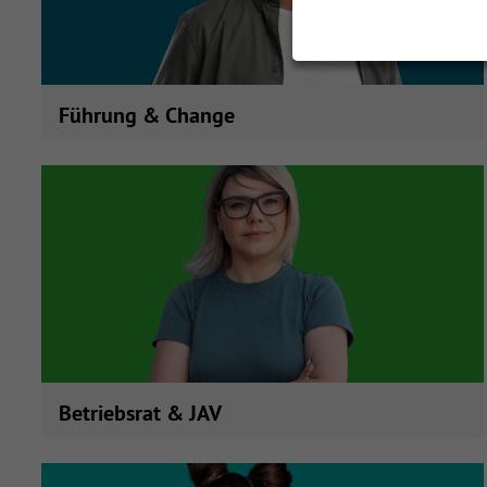
Führung & Change
Hier stehen erfahrene und neue Führungskräfte und
Betriebsrat & JAV mit 25 Produkten öffnen
deren Führungsaufgaben im Fokus!
Betriebsrat & JAV
Wir machen Betriebsräte und JAV fit für die
Kommunikation & Zusammenarbeit mit 11 Produkten öffne
Interessensvertretung der Arbeitnehmenden – mit