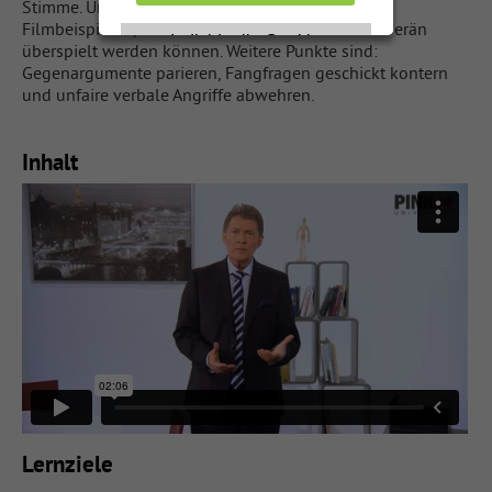
Stimme. Und das E-Learning zeigt anhand von
Filmbeispielen, wie Aussetzer und Blackouts souverän
Individuelle Cookie
Individuelle Cookie
überspielt werden können. Weitere Punkte sind:
Einstellungen
Einstellungen
Gegenargumente parieren, Fangfragen geschickt kontern
und unfaire verbale Angriffe abwehren.
Nur notwendige Cookies
Nur notwendige Cookies
akzeptieren
akzeptieren
Inhalt
Datenschutzerklärung
Datenschutzerklärung
Impressum
Impressum
Lernziele