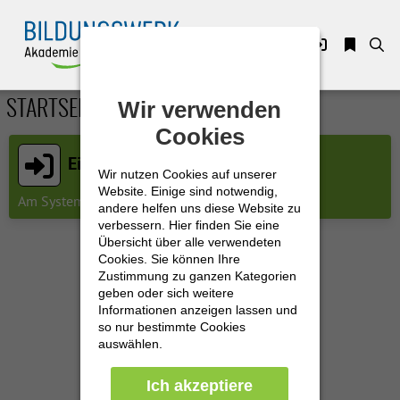
Zuklappen
Wir verwenden
Wir verwenden
STARTSEITE
Loading
Cookies
Cookies
Loading
Einloggen
Wir nutzen Cookies auf unserer
Wir nutzen Cookies auf unserer
Loading
Website. Einige sind notwendig,
Website. Einige sind notwendig,
Am System mit Ihren Zugangsdaten einloggen
andere helfen uns diese Website zu
andere helfen uns diese Website zu
Loading
verbessern. Hier finden Sie eine
verbessern. Hier finden Sie eine
Übersicht über alle verwendeten
Übersicht über alle verwendeten
Cookies. Sie können Ihre
Cookies. Sie können Ihre
Loading
Zustimmung zu ganzen Kategorien
Zustimmung zu ganzen Kategorien
geben oder sich weitere
geben oder sich weitere
Loading
Informationen anzeigen lassen und
Informationen anzeigen lassen und
so nur bestimmte Cookies
so nur bestimmte Cookies
auswählen.
auswählen.
Ich akzeptiere
Ich akzeptiere