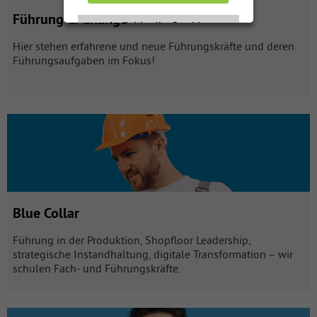
Führung & Change
Individuelle Cookie
Individuelle Cookie
Einstellungen
Einstellungen
Hier stehen erfahrene und neue Führungskräfte und deren
Führungsaufgaben im Fokus!
Nur notwendige Cookies
Nur notwendige Cookies
akzeptieren
akzeptieren
Blue Collar mit 39 Produkten öffnen
Datenschutzerklärung
Datenschutzerklärung
Impressum
Impressum
Blue Collar
Führung in der Produktion, Shopfloor Leadership,
strategische Instandhaltung, digitale Transformation – wir
schulen Fach- und Führungskräfte.
KI & Digitale Transformation mit 33 Produkten öffnen