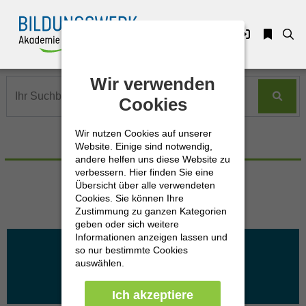
Zuklappen
Wir verwenden
Wir verwenden
Loading
Cookies
Cookies
Loading
Wir nutzen Cookies auf unserer
Wir nutzen Cookies auf unserer
Loading
Erweiterte Suche
Website. Einige sind notwendig,
Website. Einige sind notwendig,
andere helfen uns diese Website zu
andere helfen uns diese Website zu
Loading
verbessern. Hier finden Sie eine
verbessern. Hier finden Sie eine
Übersicht über alle verwendeten
Übersicht über alle verwendeten
Cookies. Sie können Ihre
Cookies. Sie können Ihre
Loading
Zustimmung zu ganzen Kategorien
Zustimmung zu ganzen Kategorien
geben oder sich weitere
geben oder sich weitere
Loading
Führung & Change mit 21 Produkten öffnen
Informationen anzeigen lassen und
Informationen anzeigen lassen und
so nur bestimmte Cookies
so nur bestimmte Cookies
auswählen.
auswählen.
Ich akzeptiere
Ich akzeptiere