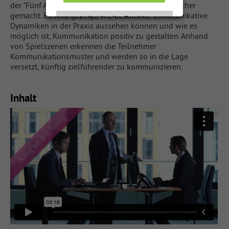
der "Fünf Axiome" von Paul Watzlawick verständlicher
gemacht. Es wird gezeigt, wie bestimmte kommunikative
Individuelle Cookie
Individuelle Cookie
Dynamiken in der Praxis aussehen können und wie es
Einstellungen
Einstellungen
möglich ist, Kommunikation positiv zu gestalten. Anhand
von Spielszenen erkennen die Teilnehmer
Nur notwendige Cookies
Nur notwendige Cookies
Kommunikationsmuster und werden so in die Lage
akzeptieren
akzeptieren
versetzt, künftig zielführender zu kommunizieren.
Inhalt
Datenschutzerklärung
Datenschutzerklärung
Impressum
Impressum