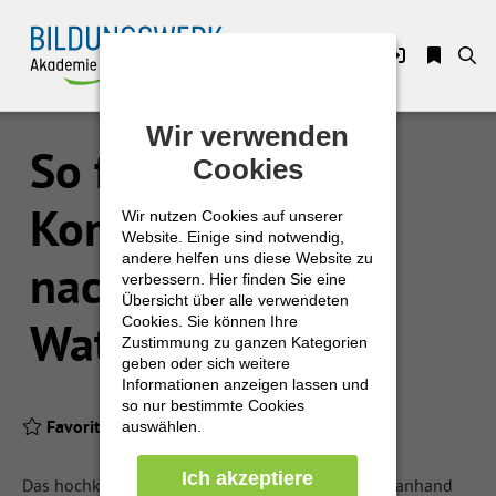
Zuklappen
Wir verwenden
Wir verwenden
Loading
So funktioniert
Cookies
Cookies
Loading
Kommunikation
Wir nutzen Cookies auf unserer
Wir nutzen Cookies auf unserer
Loading
Website. Einige sind notwendig,
Website. Einige sind notwendig,
andere helfen uns diese Website zu
andere helfen uns diese Website zu
nach Paul
Loading
verbessern. Hier finden Sie eine
verbessern. Hier finden Sie eine
Übersicht über alle verwendeten
Übersicht über alle verwendeten
Cookies. Sie können Ihre
Cookies. Sie können Ihre
Watzlawick
Loading
Zustimmung zu ganzen Kategorien
Zustimmung zu ganzen Kategorien
geben oder sich weitere
geben oder sich weitere
Loading
Informationen anzeigen lassen und
Informationen anzeigen lassen und
so nur bestimmte Cookies
so nur bestimmte Cookies
Favoriten
Produkt-PDF
auswählen.
auswählen.
Ich akzeptiere
Ich akzeptiere
Das hochkomplexe Rätsel "Kommunikation" wird anhand