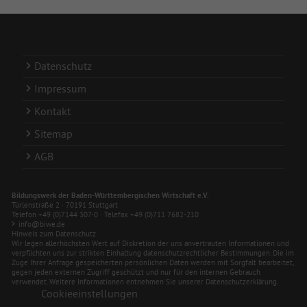
Datenschutz
Impressum
Kontakt
Sitemap
AGB
Bildungswerk der Baden-Württembergischen Wirtschaft e.V.
Türlenstraße 2 · 70191 Stuttgart
Telefon +49 (0)7144 307-0 · Telefax +49 (0)711 7682-210
info@biwe.de
Hinweis zum Datenschutz
Wir legen allerhöchsten Wert auf Diskretion der uns anvertrauten Informationen und
verpflichten uns zur strikten Einhaltung datenschutzrechtlicher Bestimmungen. Die im
Zuge Ihrer Anfrage gespeicherten persönlichen Daten werden mit Sorgfalt bearbeitet,
gegen jeden externen Zugriff geschützt und nur für den internen Gebrauch
verwendet. Weitere Informationen entnehmen Sie unserer Datenschutzerklärung.
Cookieeinstellungen