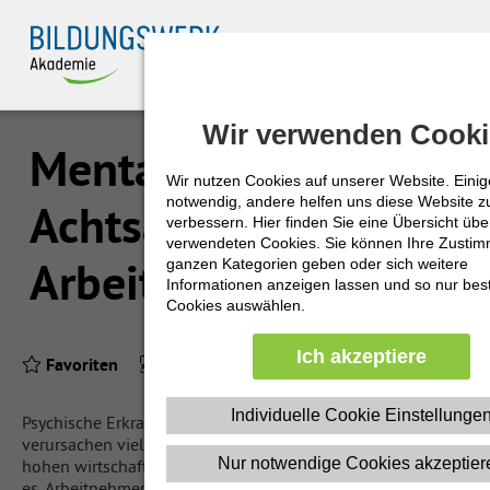
Zuklappen
Wir verwenden Cooki
Wir verwenden Cooki
Loading
Mental Health:
Loading
Wir nutzen Cookies auf unserer Website. Einig
Wir nutzen Cookies auf unserer Website. Einig
notwendig, andere helfen uns diese Website z
notwendig, andere helfen uns diese Website z
Achtsam handeln im
verbessern. Hier finden Sie eine Übersicht über
verbessern. Hier finden Sie eine Übersicht über
Loading
verwendeten Cookies. Sie können Ihre Zusti
verwendeten Cookies. Sie können Ihre Zusti
Arbeitsalltag
ganzen Kategorien geben oder sich weitere
ganzen Kategorien geben oder sich weitere
Loading
Informationen anzeigen lassen und so nur be
Informationen anzeigen lassen und so nur be
Cookies auswählen.
Cookies auswählen.
Loading
Ich akzeptiere
Ich akzeptiere
Favoriten
Produkt-PDF
Loading
Individuelle Cookie Einstellunge
Individuelle Cookie Einstellunge
Psychische Erkrankungen von Erwerbstätigen sind häufig,
verursachen viel Leid bei den Betroffenen und führen zu
Nur notwendige Cookies akzeptier
Nur notwendige Cookies akzeptier
hohen wirtschaftlichen Verlusten. Ziel dieses E-Trainings ist
es, Arbeitnehmer:innen Möglichkeiten an die Hand zu