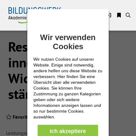
Zuklappen
Wir verwenden
Wir verwenden
Loading
Resilienz – Die
Cookies
Cookies
Loading
innere
Wir nutzen Cookies auf unserer
Wir nutzen Cookies auf unserer
Loading
Website. Einige sind notwendig,
Website. Einige sind notwendig,
andere helfen uns diese Website zu
andere helfen uns diese Website zu
Widerstandskraft
Loading
verbessern. Hier finden Sie eine
verbessern. Hier finden Sie eine
Übersicht über alle verwendeten
Übersicht über alle verwendeten
Cookies. Sie können Ihre
Cookies. Sie können Ihre
stärken
Loading
Zustimmung zu ganzen Kategorien
Zustimmung zu ganzen Kategorien
geben oder sich weitere
geben oder sich weitere
Loading
Informationen anzeigen lassen und
Informationen anzeigen lassen und
so nur bestimmte Cookies
so nur bestimmte Cookies
Favoriten
Produkt-PDF
auswählen.
auswählen.
Ich akzeptiere
Ich akzeptiere
Leistungsdruck, komplexe Anforderungen,