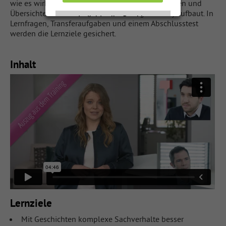
wie es wirkt. Videos, Tipps, Merkhilfen, Anleitungen und
Übersichten vermitteln, wie man eine gute Story aufbaut. In
Individuelle Cookie
Individuelle Cookie
Lernfragen, Transferaufgaben und einem Abschlusstest
Einstellungen
Einstellungen
werden die Lernziele gesichert.
Nur notwendige Cookies
Nur notwendige Cookies
akzeptieren
akzeptieren
Inhalt
Datenschutzerklärung
Datenschutzerklärung
Impressum
Impressum
Lernziele
Mit Geschichten komplexe Sachverhalte besser