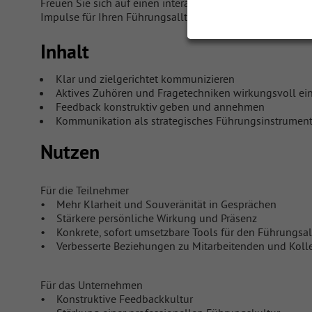
Freuen Sie sich auf einen interaktiven Austausch, konkre
Impulse für Ihren Führungsalltag.
Inhalt
Klar und zielgerichtet kommunizieren
Aktives Zuhören und Fragetechniken wirkungsvoll ei
Feedback konstruktiv geben und annehmen
Kommunikation als strategisches Führungsinstrumen
Nutzen
Für die Teilnehmer
• Mehr Klarheit und Souveränität in Gesprächen
• Stärkere persönliche Wirkung und Präsenz
• Konkrete, sofort umsetzbare Tools für den Führungsal
• Verbesserte Beziehungen zu Mitarbeitenden und Koll
Für das Unternehmen
• Konstruktive Feedbackkultur