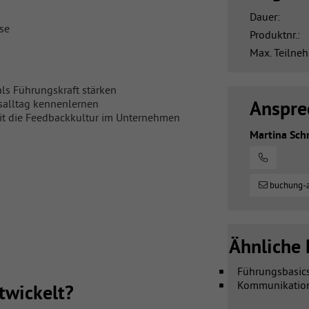
Dauer:
se
Produktnr.:
Max. Teilneh
ls Führungskraft stärken
Anspre
salltag kennenlernen
it die Feedbackkultur im Unternehmen
Martina Sch
n
buchung-
Ähnliche 
Führungsbasic
Kommunikatio
wickelt?