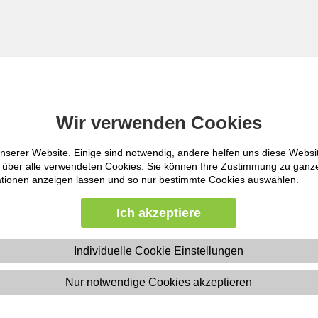
zeuge in der Führung
Wir verwenden Cookies
Wir verwenden Cookies
nserer Website. Einige sind notwendig, andere helfen uns diese Websi
nserer Website. Einige sind notwendig, andere helfen uns diese Websi
ht über alle verwendeten Cookies. Sie können Ihre Zustimmung zu gan
ht über alle verwendeten Cookies. Sie können Ihre Zustimmung zu gan
mationen anzeigen lassen und so nur bestimmte Cookies auswählen.
mationen anzeigen lassen und so nur bestimmte Cookies auswählen.
Jetzt 
Ich akzeptiere
Ich akzeptiere
 nicht nur was Sie sagen, sondern vor
16.10.2
s, Kommunikation gezielt als Werkzeug
ung und nachhaltige Zusammenarbeit.
Individuelle Cookie Einstellungen
Individuelle Cookie Einstellungen
axisnahe Kommunikationswerkzeuge
können. Sie reflektieren Ihr eigenes
Nur notwendige Cookies akzeptieren
Nur notwendige Cookies akzeptieren
16.04.2
chwierige Gespräche und stärken Ihre