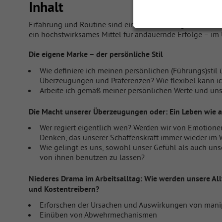
Inhalt
Erfahrung und Routine sind ein zweischneidiges Schwert.
ein höchstwirksames Mittel für andauernde Erfolge – im 
Die eigene Marke – der persönliche Stil
Wie definiere ich meinen persönlichen (Führungs)stil
Überzeugungen und Präferenzen? Wie flexibel kann i
Arbeite ich gemäß meiner persönlichen Werte und un
Die Macht unserer Überzeugungen oder: Ein Leben wie a
Wer regiert eigentlich wen? Werden wir von Emotione
Denken, das unserer Schaffenskraft immer wieder im 
Wie gelingt es uns, sowohl unser Gefühl als auch uns
von ihnen benutzen zu lassen?
Niederes Drama im Arbeitsalltag: Wie werden unsere All
und Kostentreibern?
Erforschen der Ursachen und Auswirkungen von mani
Einüben von Abwehrmechanismen