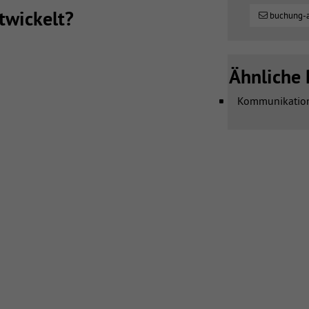
wickelt?
buchung-
Ähnliche 
Kommunikatio