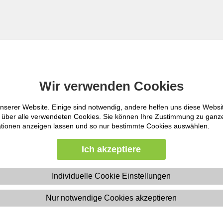
t – mein Auftreten – me
Wir verwenden Cookies
Wir verwenden Cookies
nserer Website. Einige sind notwendig, andere helfen uns diese Websi
nserer Website. Einige sind notwendig, andere helfen uns diese Websi
ht über alle verwendeten Cookies. Sie können Ihre Zustimmung zu gan
ht über alle verwendeten Cookies. Sie können Ihre Zustimmung zu gan
mationen anzeigen lassen und so nur bestimmte Cookies auswählen.
mationen anzeigen lassen und so nur bestimmte Cookies auswählen.
Jetzt 
Ich akzeptiere
Ich akzeptiere
 sind." Benutzen wir unseren Verstand, oder
22.09. 
ich genauer kennen. Geben Sie Ihrer
sticht. Ihre persönliche Glaubwürdigkeit
Individuelle Cookie Einstellungen
Individuelle Cookie Einstellungen
ahrungen und Ihrer Kompetenz, sondern auf
n. Praktizieren Sie verantwortliches
Nur notwendige Cookies akzeptieren
Nur notwendige Cookies akzeptieren
30.09. 