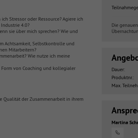
Teilnahmege
 ich Stressor oder Ressource? Agiere ich
Industrie 4.0?
Die genauen
wenn sie über mich sprechen? Wie und
Übernachtun
em Achtsamkeit, Selbstkontrolle und
nen Mitarbeitern?
Angebo
sammenarbeit? Wie nutze ich meine
n Form von Coaching und kollegialer
Dauer:
Produktnr.:
Max. Teilneh
ie Qualität der Zusammenarbeit in ihrem
Anspre
Martina Sch