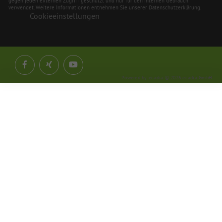
gegen jeden externen Zugriff geschützt und nur für den internen Gebrauch
verwendet. Weitere Informationen entnehmen Sie unserer Datenschutzerklärung.
Cookieeinstellungen
Powered by ecadia © 2026 ecadia GmbH