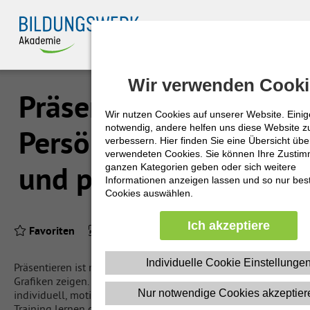
Zuklappen
Wir verwenden Cooki
Wir verwenden Cooki
Loading
Präsentieren –
Loading
Wir nutzen Cookies auf unserer Website. Einig
Wir nutzen Cookies auf unserer Website. Einig
notwendig, andere helfen uns diese Website z
notwendig, andere helfen uns diese Website z
Persönlich, souverän
verbessern. Hier finden Sie eine Übersicht über
verbessern. Hier finden Sie eine Übersicht über
Loading
verwendeten Cookies. Sie können Ihre Zusti
verwendeten Cookies. Sie können Ihre Zusti
und professionell
ganzen Kategorien geben oder sich weitere
ganzen Kategorien geben oder sich weitere
Loading
Informationen anzeigen lassen und so nur be
Informationen anzeigen lassen und so nur be
Cookies auswählen.
Cookies auswählen.
Loading
Ich akzeptiere
Ich akzeptiere
Favoriten
Produkt-PDF
Loading
Individuelle Cookie Einstellunge
Individuelle Cookie Einstellunge
Präsentieren ist mehr als bloßes Texte vortragen und
Grafiken zeigen. Eine gute Präsentation ist persönlich,
Nur notwendige Cookies akzeptier
Nur notwendige Cookies akzeptier
individuell, motivierend und mitreißend. In diesem E-
Training lernen die Teilnehmenden Methoden kennen, mit