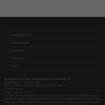
Datenschutz
Impressum
Kontakt
Sitemap
AGB
Bildungswerk der Baden-Württembergischen Wirtschaft e.V.
Türlenstraße 2 · 70191 Stuttgart
Telefon +49 (0)7144 307-0 · Telefax +49 (0)711 7682-210
info@biwe.de
Hinweis zum Datenschutz
Wir legen allerhöchsten Wert auf Diskretion der uns anvertrauten Informationen und
verpflichten uns zur strikten Einhaltung datenschutzrechtlicher Bestimmungen. Die im
Zuge Ihrer Anfrage gespeicherten persönlichen Daten werden mit Sorgfalt bearbeitet,