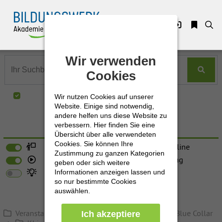
Zuklappen
Wir verwenden
Wir verwenden
Loading
Cookies
Cookies
Loading
Nur in "KI in der Produktion"
Wir nutzen Cookies auf unserer
Wir nutzen Cookies auf unserer
Loading
Website. Einige sind notwendig,
Website. Einige sind notwendig,
andere helfen uns diese Website zu
andere helfen uns diese Website zu
Loading
verbessern. Hier finden Sie eine
verbessern. Hier finden Sie eine
Erweiterte Suche
Übersicht über alle verwendeten
Übersicht über alle verwendeten
Cookies. Sie können Ihre
Cookies. Sie können Ihre
Loading
Präsenz
Live-Online
Zustimmung zu ganzen Kategorien
Zustimmung zu ganzen Kategorien
E-Learning
Förderung
geben oder sich weitere
geben oder sich weitere
Loading
Neu
Informationen anzeigen lassen und
Informationen anzeigen lassen und
so nur bestimmte Cookies
so nur bestimmte Cookies
auswählen.
auswählen.
Veranstaltungen - Seminare - Workshops
Blue Collar
Ich akzeptiere
Ich akzeptiere