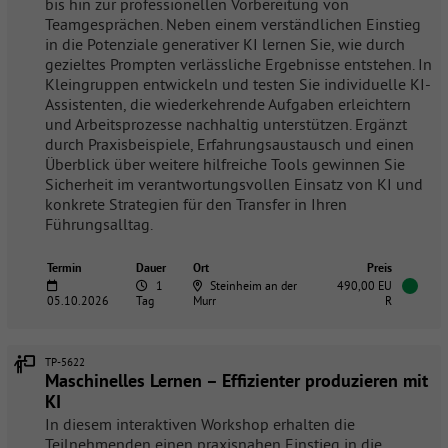
bis hin zur professionellen Vorbereitung von
Teamgesprächen. Neben einem verständlichen Einstieg
in die Potenziale generativer KI lernen Sie, wie durch
gezieltes Prompten verlässliche Ergebnisse entstehen. In
Kleingruppen entwickeln und testen Sie individuelle KI-
Assistenten, die wiederkehrende Aufgaben erleichtern
und Arbeitsprozesse nachhaltig unterstützen. Ergänzt
durch Praxisbeispiele, Erfahrungsaustausch und einen
Überblick über weitere hilfreiche Tools gewinnen Sie
Sicherheit im verantwortungsvollen Einsatz von KI und
konkrete Strategien für den Transfer in Ihren
Führungsalltag.
Termin
Dauer
Ort
Preis
1
Steinheim an der
490,00 EU
05.10.2026
Tag
Murr
R
TP-5622
Maschinelles Lernen – Effizienter produzieren mit
KI
In diesem interaktiven Workshop erhalten die
Teilnehmenden einen praxisnahen Einstieg in die