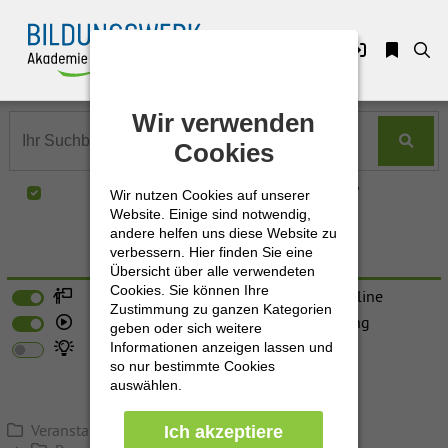
Zuklappen
Wir verwenden
Wir verwenden
Loading
Cookies
Cookies
Loading
Nur in "Recruiting & Employer Branding"
Wir nutzen Cookies auf unserer
Wir nutzen Cookies auf unserer
Loading
Website. Einige sind notwendig,
Website. Einige sind notwendig,
andere helfen uns diese Website zu
andere helfen uns diese Website zu
Loading
verbessern. Hier finden Sie eine
verbessern. Hier finden Sie eine
Erweiterte Suche
Übersicht über alle verwendeten
Übersicht über alle verwendeten
Cookies. Sie können Ihre
Cookies. Sie können Ihre
Loading
Präsenz
Live-Online
Zustimmung zu ganzen Kategorien
Zustimmung zu ganzen Kategorien
E-Learning
Förderung
geben oder sich weitere
geben oder sich weitere
Loading
Neu
Informationen anzeigen lassen und
Informationen anzeigen lassen und
so nur bestimmte Cookies
so nur bestimmte Cookies
auswählen.
auswählen.
Veranstaltungen - Seminare - Workshops
Ich akzeptiere
Ich akzeptiere