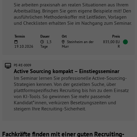
Sie arbeiten praxisnah an realen Situationen aus Ihrem
Arbeitsalltag. Bringen Sie gern eigene Beispiele mit! Den
ausführlichen Methodenkoffer mit Leitfäden, Vorlagen
und Checklisten erhalten Sie im Nachgang zum Seminar.
Termin
Dauer
Ort
Preis
1,5
Steinheim an der
835,00 EU
19.10.2026
Tage
Murr
R
PE-RE-0009
Active Sourcing kompakt – Einstiegsseminar
Im Seminar lernen Sie professionelle Active-Sourcing-
Strategien kennen. Von der gezielten Suche, über
plattformspezifisches Recruiting bis hin zu dem Einsatz
von KI-Tools. So gewinnen Sie mehr passende
Kandidat*innen, verkürzen Besetzungszeiten und
steigern Ihre Recruiting-Sicherheit.
Fachkräfte finden mit einer guten Recruiting-