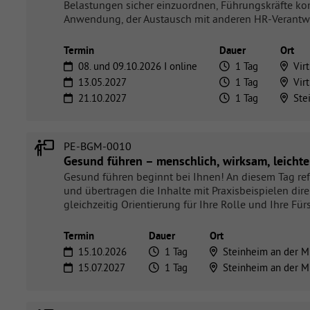
Belastungen sicher einzuordnen, Führungskräfte ko
Anwendung, der Austausch mit anderen HR-Verantwort
Termin
Dauer
Ort
08. und 09.10.2026 I online
1 Tag
Virt
13.05.2027
1 Tag
Virt
21.10.2027
1 Tag
Ste
PE-BGM-0010
Gesund führen – menschlich, wirksam, leichte
Gesund führen beginnt bei Ihnen! An diesem Tag ref
und übertragen die Inhalte mit Praxisbeispielen di
gleichzeitig Orientierung für Ihre Rolle und Ihre F
Termin
Dauer
Ort
15.10.2026
1 Tag
Steinheim an der M
15.07.2027
1 Tag
Steinheim an der M