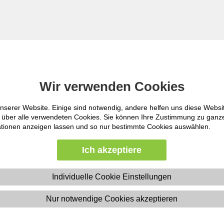
Nur in
Starten
Wir verwenden Cookies
Wir verwenden Cookies
Gesundh
nserer Website. Einige sind notwendig, andere helfen uns diese Websi
nserer Website. Einige sind notwendig, andere helfen uns diese Websi
ht über alle verwendeten Cookies. Sie können Ihre Zustimmung zu gan
ht über alle verwendeten Cookies. Sie können Ihre Zustimmung zu gan
Erweiterte Suche
mationen anzeigen lassen und so nur bestimmte Cookies auswählen.
mationen anzeigen lassen und so nur bestimmte Cookies auswählen.
E-Learning
|
Ich akzeptiere
Ich akzeptiere
Individuelle Cookie Einstellungen
Individuelle Cookie Einstellungen
 & Organisation
Betriebliches Gesundheitsmanagement
Nur notwendige Cookies akzeptieren
Nur notwendige Cookies akzeptieren