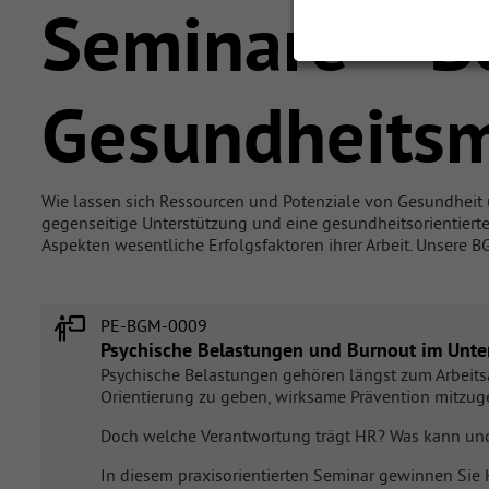
Seminare – Be
Gesundheits
Wie lassen sich Ressourcen und Potenziale von Gesundheit
gegenseitige Unterstützung und eine gesundheitsorientiert
Aspekten wesentliche Erfolgsfaktoren ihrer Arbeit. Unsere 
PE-BGM-0009
Psychische Belastungen und Burnout im Unte
Psychische Belastungen gehören längst zum Arbeitsal
Orientierung zu geben, wirksame Prävention mitzuge
Doch welche Verantwortung trägt HR? Was kann und 
In diesem praxisorientierten Seminar gewinnen Sie 