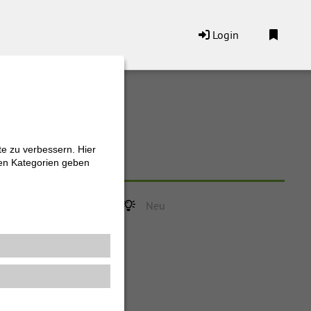
Login
 "Betriebliches
eitsmanagement"
te zu verbessern. Hier
te zu verbessern. Hier
zen Kategorien geben
zen Kategorien geben
Förderung
Neu