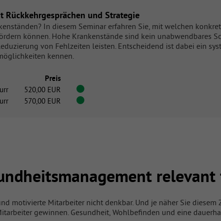
t Rückkehrgesprächen und Strategie
enständen? In diesem Seminar erfahren Sie, mit welchen konkret
fördern können. Hohe Krankenstände sind kein unabwendbares Schi
Reduzierung von Fehlzeiten leisten. Entscheidend ist dabei ein sy
möglichkeiten kennen.
Preis
urr
520,00 EUR
urr
570,00 EUR
esundheitsmanagement relevant
und motivierte Mitarbeiter nicht denkbar. Und je näher Sie diese
itarbeiter gewinnen. Gesundheit, Wohlbefinden und eine dauerhaft