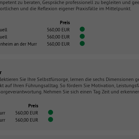
mpetent zu beraten, Gespräche professionell zu begleiten und g
lichen und die Reflexion eigener Praxisfälle im Mittelpunkt.
Preis
uell
560,00 EUR
uell
560,00 EUR
inheim an der Murr
560,00 EUR
r
lektieren Sie Ihre Selbstfürsorge, lernen die sechs Dimensionen
rekt auf Ihren Führungsalltag. So fördern Sie Motivation, Leistun
ürsorgeverantwortung. Nehmen Sie sich einen Tag Zeit und erkennen
Preis
urr
560,00 EUR
urr
560,00 EUR