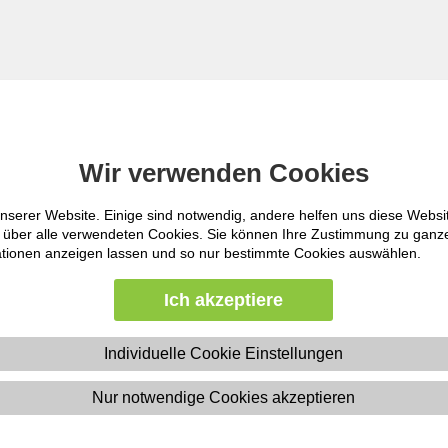
Nur in "KI
Starten
Wir verwenden Cookies
Wir verwenden Cookies
nserer Website. Einige sind notwendig, andere helfen uns diese Websi
nserer Website. Einige sind notwendig, andere helfen uns diese Websi
Erweiterte Suche
ht über alle verwendeten Cookies. Sie können Ihre Zustimmung zu gan
ht über alle verwendeten Cookies. Sie können Ihre Zustimmung zu gan
mationen anzeigen lassen und so nur bestimmte Cookies auswählen.
mationen anzeigen lassen und so nur bestimmte Cookies auswählen.
E-Learning
|
Ich akzeptiere
Ich akzeptiere
Individuelle Cookie Einstellungen
Individuelle Cookie Einstellungen
tale Transformation
KI in der Produktion
Nur notwendige Cookies akzeptieren
Nur notwendige Cookies akzeptieren
tion verändern und mit welchen Trainings Ihre Mitarbeiter gut vor