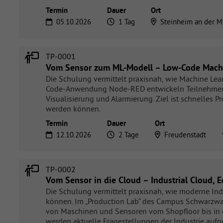
Termin
Dauer
Ort
05.10.2026
1 Tag
Steinheim an der M
TP-0001
Vom Sensor zum ML-Modell – Low-Code Machi
Die Schulung vermittelt praxisnah, wie Machine Le
Code-Anwendung Node-RED entwickeln Teilnehmer ko
Visualisierung und Alarmierung. Ziel ist schnelles P
werden können.
Termin
Dauer
Ort
12.10.2026
2 Tage
Freudenstadt
TP-0002
Vom Sensor in die Cloud – Industrial Cloud,
Die Schulung vermittelt praxisnah, wie moderne I
können. Im „Production Lab“ des Campus Schwarzwa
von Maschinen und Sensoren vom Shopfloor bis in die
werden aktuelle Fragestellungen der Industrie au