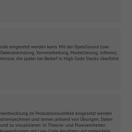
 Code eingesetzt werden kann. Mit der OpenSource Low-
atenanbindung, Vorverarbeitung, Modellierung, Inferenz,
ebnisse, die später bei Bedarf in High Code Stacks überführt
reentwicklung im Produktionsumfeld eingesetzt werden
dustriemaschinen und lernen anhand von Übungen, Daten
und zu visualisieren. In Theorie- und Praxiseinheiten
che Anwendungen mit Low-Code-Ansätzen und entwickeln