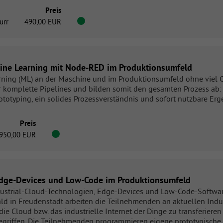
Preis
urr
490,00 EUR
ne Learning mit Node-RED im Produktionsumfeld
arning (ML) an der Maschine und im Produktionsumfeld ohne viel
mplette Pipelines und bilden somit den gesamten Prozess ab: D
rototyping, ein solides Prozessverständnis und sofort nutzbare Erg
Preis
950,00 EUR
 Edge-Devices und Low-Code im Produktionsumfeld
ndustrial-Cloud-Technologien, Edge-Devices und Low-Code-Softwa
ld in Freudenstadt arbeiten die Teilnehmenden an aktuellen In
 Cloud bzw. das industrielle Internet der Dinge zu transferieren 
fgegriffen. Die Teilnehmenden programmieren eigene prototypis