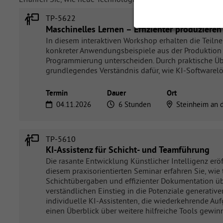
TP-5622
Maschinelles Lernen – Effizienter produzieren
In diesem interaktiven Workshop erhalten die Teiln
konkreter Anwendungsbeispiele aus der Produktion wi
Programmierung unterscheiden. Durch praktische Ü
grundlegendes Verständnis dafür, wie KI-Softwarel
Termin
Dauer
Ort
04.11.2026
6 Stunden
Steinheim an 
TP-5610
KI-Assistenz für Schicht- und Teamführung
Die rasante Entwicklung Künstlicher Intelligenz eröff
diesem praxisorientierten Seminar erfahren Sie, wi
Schichtübergaben und effizienter Dokumentation üb
verständlichen Einstieg in die Potenziale generativ
individuelle KI-Assistenten, die wiederkehrende Auf
einen Überblick über weitere hilfreiche Tools gewin