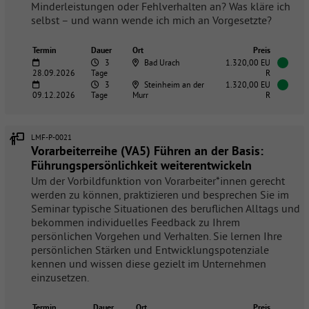
Minderleistungen oder Fehlverhalten an? Was kläre ich
selbst – und wann wende ich mich an Vorgesetzte?
Termin
Dauer
Ort
Preis
3
Bad Urach
1.320,00 EU
28.09.2026
Tage
R
3
Steinheim an der
1.320,00 EU
09.12.2026
Tage
Murr
R
LMF-P-0021
Vorarbeiterreihe (VA5) Führen an der Basis:
Führungspersönlichkeit weiterentwickeln
Um der Vorbildfunktion von Vorarbeiter*innen gerecht
werden zu können, praktizieren und besprechen Sie im
Seminar typische Situationen des beruflichen Alltags und
bekommen individuelles Feedback zu Ihrem
persönlichen Vorgehen und Verhalten. Sie lernen Ihre
persönlichen Stärken und Entwicklungspotenziale
kennen und wissen diese gezielt im Unternehmen
einzusetzen.
Termin
Dauer
Ort
Preis