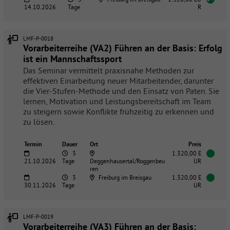
14.10.2026
Tage
R
LMF-P-0018
Vorarbeiterreihe (VA2) Führen an der Basis: Erfolg
ist ein Mannschaftssport
Das Seminar vermittelt praxisnahe Methoden zur
effektiven Einarbeitung neuer Mitarbeitender, darunter
die Vier-Stufen-Methode und den Einsatz von Paten. Sie
lernen, Motivation und Leistungsbereitschaft im Team
zu steigern sowie Konflikte frühzeitig zu erkennen und
zu lösen.
Termin
Dauer
Ort
Preis
3
1.320,00 E
21.10.2026
Tage
Deggenhausertal/Roggenbeu
UR
ren
3
Freiburg im Breisgau
1.320,00 E
30.11.2026
Tage
UR
LMF-P-0019
Vorarbeiterreihe (VA3) Führen an der Basis: