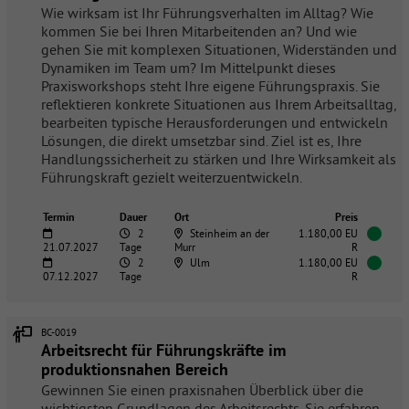
Wie wirksam ist Ihr Führungsverhalten im Alltag? Wie
kommen Sie bei Ihren Mitarbeitenden an? Und wie
gehen Sie mit komplexen Situationen, Widerständen und
Dynamiken im Team um? Im Mittelpunkt dieses
Praxisworkshops steht Ihre eigene Führungspraxis. Sie
reflektieren konkrete Situationen aus Ihrem Arbeitsalltag,
bearbeiten typische Herausforderungen und entwickeln
Lösungen, die direkt umsetzbar sind. Ziel ist es, Ihre
Handlungssicherheit zu stärken und Ihre Wirksamkeit als
Führungskraft gezielt weiterzuentwickeln.
Termin
Dauer
Ort
Preis
2
Steinheim an der
1.180,00 EU
21.07.2027
Tage
Murr
R
2
Ulm
1.180,00 EU
07.12.2027
Tage
R
BC-0019
Arbeitsrecht für Führungskräfte im
produktionsnahen Bereich
Gewinnen Sie einen praxisnahen Überblick über die
wichtigsten Grundlagen des Arbeitsrechts. Sie erfahren,