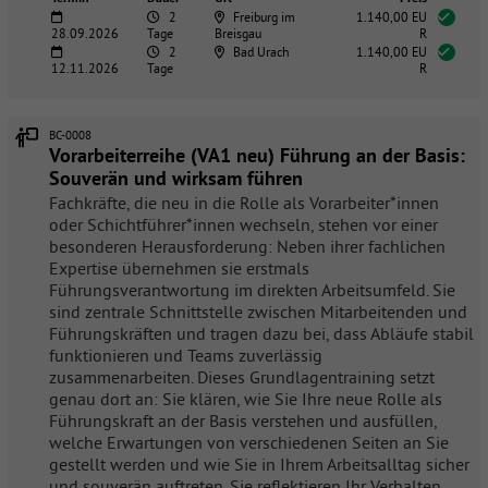
2
Freiburg im
1.140,00 EU
28.09.2026
Tage
Breisgau
R
2
Bad Urach
1.140,00 EU
12.11.2026
Tage
R
BC-0008
Vorarbeiterreihe (VA1 neu) Führung an der Basis:
Souverän und wirksam führen
Fachkräfte, die neu in die Rolle als Vorarbeiter*innen
oder Schichtführer*innen wechseln, stehen vor einer
besonderen Herausforderung: Neben ihrer fachlichen
Expertise übernehmen sie erstmals
Führungsverantwortung im direkten Arbeitsumfeld. Sie
sind zentrale Schnittstelle zwischen Mitarbeitenden und
Führungskräften und tragen dazu bei, dass Abläufe stabil
funktionieren und Teams zuverlässig
zusammenarbeiten. Dieses Grundlagentraining setzt
genau dort an: Sie klären, wie Sie Ihre neue Rolle als
Führungskraft an der Basis verstehen und ausfüllen,
welche Erwartungen von verschiedenen Seiten an Sie
gestellt werden und wie Sie in Ihrem Arbeitsalltag sicher
und souverän auftreten. Sie reflektieren Ihr Verhalten,