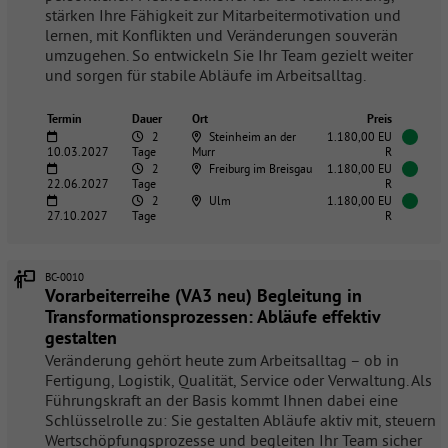
stärken Ihre Fähigkeit zur Mitarbeitermotivation und
lernen, mit Konflikten und Veränderungen souverän
umzugehen. So entwickeln Sie Ihr Team gezielt weiter
und sorgen für stabile Abläufe im Arbeitsalltag.
Termin
Dauer
Ort
Preis
2
Steinheim an der
1.180,00 EU
10.03.2027
Tage
Murr
R
2
Freiburg im Breisgau
1.180,00 EU
22.06.2027
Tage
R
2
Ulm
1.180,00 EU
27.10.2027
Tage
R
BC-0010
Vorarbeiterreihe (VA3 neu) Begleitung in
Transformationsprozessen: Abläufe effektiv
gestalten
Veränderung gehört heute zum Arbeitsalltag – ob in
Fertigung, Logistik, Qualität, Service oder Verwaltung. Als
Führungskraft an der Basis kommt Ihnen dabei eine
Schlüsselrolle zu: Sie gestalten Abläufe aktiv mit, steuern
Wertschöpfungsprozesse und begleiten Ihr Team sicher