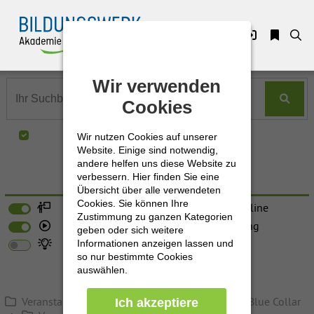
Zuklappen
Wir verwenden
Wir verwenden
Loading
Cookies
Cookies
Loading
Nur in "Vorarbeiterreihe "
Wir nutzen Cookies auf unserer
Wir nutzen Cookies auf unserer
Loading
Website. Einige sind notwendig,
Website. Einige sind notwendig,
andere helfen uns diese Website zu
andere helfen uns diese Website zu
Loading
verbessern. Hier finden Sie eine
verbessern. Hier finden Sie eine
Erweiterte Suche
Übersicht über alle verwendeten
Übersicht über alle verwendeten
Cookies. Sie können Ihre
Cookies. Sie können Ihre
Loading
Präsenz
Live-Online
Zustimmung zu ganzen Kategorien
Zustimmung zu ganzen Kategorien
E-Learning
Förderung
geben oder sich weitere
geben oder sich weitere
Loading
Neu
Informationen anzeigen lassen und
Informationen anzeigen lassen und
so nur bestimmte Cookies
so nur bestimmte Cookies
auswählen.
auswählen.
Veranstaltungen - Seminare - Workshops
Blue Collar
Ich akzeptiere
Ich akzeptiere