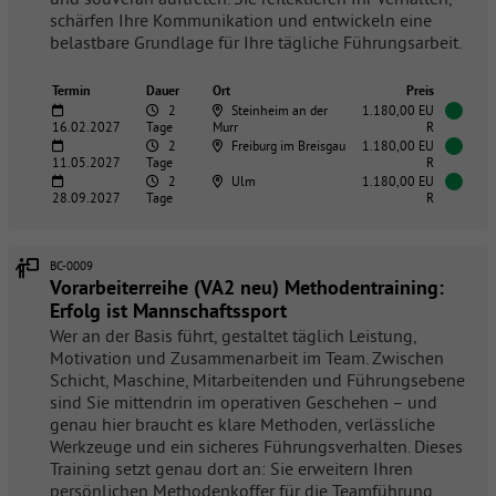
schärfen Ihre Kommunikation und entwickeln eine
belastbare Grundlage für Ihre tägliche Führungsarbeit.
Termin
Dauer
Ort
Preis
2
Steinheim an der
1.180,00 EU
16.02.2027
Tage
Murr
R
2
Freiburg im Breisgau
1.180,00 EU
11.05.2027
Tage
R
2
Ulm
1.180,00 EU
28.09.2027
Tage
R
BC-0009
Vorarbeiterreihe (VA2 neu) Methodentraining:
Erfolg ist Mannschaftssport
Wer an der Basis führt, gestaltet täglich Leistung,
Motivation und Zusammenarbeit im Team. Zwischen
Schicht, Maschine, Mitarbeitenden und Führungsebene
sind Sie mittendrin im operativen Geschehen – und
genau hier braucht es klare Methoden, verlässliche
Werkzeuge und ein sicheres Führungsverhalten. Dieses
Training setzt genau dort an: Sie erweitern Ihren
persönlichen Methodenkoffer für die Teamführung,