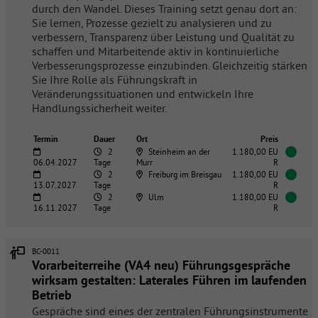
durch den Wandel. Dieses Training setzt genau dort an:
Sie lernen, Prozesse gezielt zu analysieren und zu
verbessern, Transparenz über Leistung und Qualität zu
schaffen und Mitarbeitende aktiv in kontinuierliche
Verbesserungsprozesse einzubinden. Gleichzeitig stärken
Sie Ihre Rolle als Führungskraft in
Veränderungssituationen und entwickeln Ihre
Handlungssicherheit weiter.
Termin
Dauer
Ort
Preis
2
Steinheim an der
1.180,00 EU
06.04.2027
Tage
Murr
R
2
Freiburg im Breisgau
1.180,00 EU
13.07.2027
Tage
R
2
Ulm
1.180,00 EU
16.11.2027
Tage
R
BC-0011
Vorarbeiterreihe (VA4 neu) Führungsgespräche
wirksam gestalten: Laterales Führen im laufenden
Betrieb
Gespräche sind eines der zentralen Führungsinstrumente