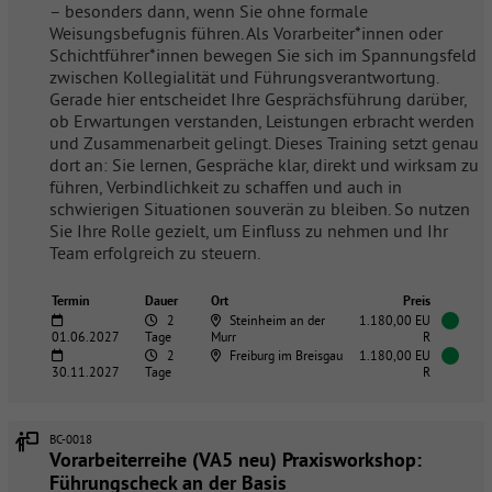
– besonders dann, wenn Sie ohne formale
Weisungsbefugnis führen. Als Vorarbeiter*innen oder
Schichtführer*innen bewegen Sie sich im Spannungsfeld
zwischen Kollegialität und Führungsverantwortung.
Gerade hier entscheidet Ihre Gesprächsführung darüber,
ob Erwartungen verstanden, Leistungen erbracht werden
und Zusammenarbeit gelingt. Dieses Training setzt genau
dort an: Sie lernen, Gespräche klar, direkt und wirksam zu
führen, Verbindlichkeit zu schaffen und auch in
schwierigen Situationen souverän zu bleiben. So nutzen
Sie Ihre Rolle gezielt, um Einfluss zu nehmen und Ihr
Team erfolgreich zu steuern.
Termin
Dauer
Ort
Preis
2
Steinheim an der
1.180,00 EU
01.06.2027
Tage
Murr
R
2
Freiburg im Breisgau
1.180,00 EU
30.11.2027
Tage
R
BC-0018
Vorarbeiterreihe (VA5 neu) Praxisworkshop:
Führungscheck an der Basis