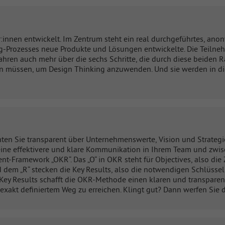
innen entwickelt. Im Zentrum steht ein real durchgeführtes, anony
king-Prozesses neue Produkte und Lösungen entwickelte. Die Teil
hren auch mehr über die sechs Schritte, die durch diese beiden
 müssen, um Design Thinking anzuwenden. Und sie werden in die L
ten Sie transparent über Unternehmenswerte, Vision und Strategie 
eine effektivere und klare Kommunikation in Ihrem Team und zwis
t-Framework „OKR“. Das „O“ in OKR steht für Objectives, also die Z
 dem „R“ stecken die Key Results, also die notwendigen Schlüsse
Key Results schafft die OKR-Methode einen klaren und transparen
exakt definiertem Weg zu erreichen. Klingt gut? Dann werfen Sie d