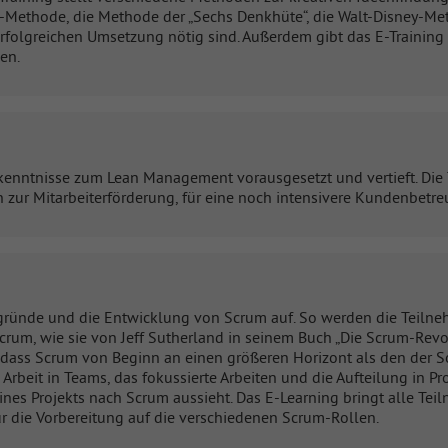
35-Methode, die Methode der „Sechs Denkhüte“, die Walt-Disney-Me
rfolgreichen Umsetzung nötig sind. Außerdem gibt das E-Training
en.
kenntnisse zum Lean Management vorausgesetzt und vertieft. Die
r Mitarbeiterförderung, für eine noch intensivere Kundenbetreu
gründe und die Entwicklung von Scrum auf. So werden die Teilne
rum, wie sie von Jeff Sutherland in seinem Buch „Die Scrum-Revo
 dass Scrum von Beginn an einen größeren Horizont als den der 
Arbeit in Teams, das fokussierte Arbeiten und die Aufteilung in
ines Projekts nach Scrum aussieht. Das E-Learning bringt alle Te
ür die Vorbereitung auf die verschiedenen Scrum-Rollen.