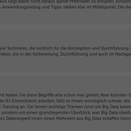
okus liegt dabei nicht darauf, ganze Methoden zu erklären, sondern
n. Anwendungsbezug und Tipps stehen klar im Mittelpunkt. Die d
agile Techniken, die nützlich für die Konzeption und Durchführun
niken, die in der Vorbereitung, Durchführung und auch im Nachga
mmt haben Sie diese Begriffe alle schon mal gehört. Aber könnten 
 oder KI-Entwicklerin arbeiten, fällt es Ihnen womöglich schwer,
E-Training an: Sie lernen wichtige Themen rund um Big Data kennen
– sondern um einen grundlegenden Überblick, was Big Data überh
s Datenexpert:innen einen Mehrwert aus Big Data schaffen könn