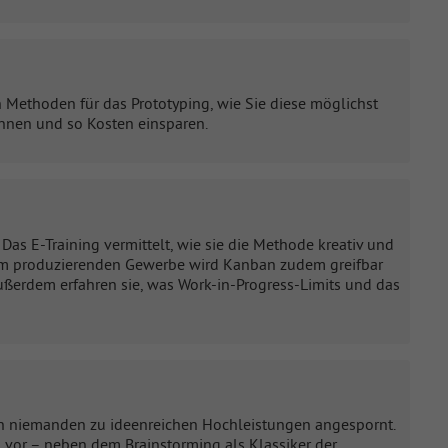
 Methoden für das Prototyping, wie Sie diese möglichst
innen und so Kosten einsparen.
s E-Training vermittelt, wie sie die Methode kreativ und
 dem produzierenden Gewerbe wird Kanban zudem greifbar
ßerdem erfahren sie, was Work-in-Progress-Limits und das
och niemanden zu ideenreichen Hochleistungen angespornt.
 vor – neben dem Brainstorming als Klassiker der