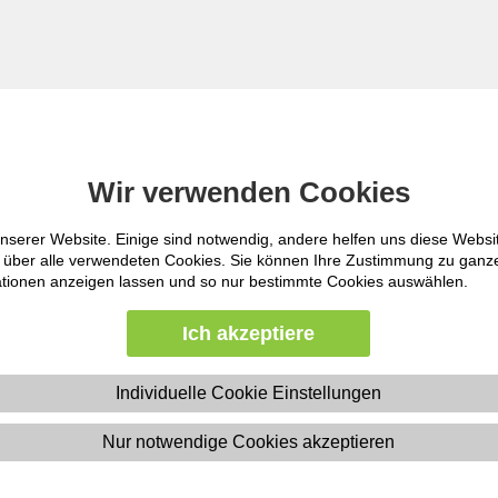
Nur in "Agi
Starten
Wir verwenden Cookies
Wir verwenden Cookies
I
nserer Website. Einige sind notwendig, andere helfen uns diese Websi
nserer Website. Einige sind notwendig, andere helfen uns diese Websi
ht über alle verwendeten Cookies. Sie können Ihre Zustimmung zu gan
ht über alle verwendeten Cookies. Sie können Ihre Zustimmung zu gan
Erweiterte Suche
mationen anzeigen lassen und so nur bestimmte Cookies auswählen.
mationen anzeigen lassen und so nur bestimmte Cookies auswählen.
E-Learning
|
Ich akzeptiere
Ich akzeptiere
Individuelle Cookie Einstellungen
Individuelle Cookie Einstellungen
Nur notwendige Cookies akzeptieren
Nur notwendige Cookies akzeptieren