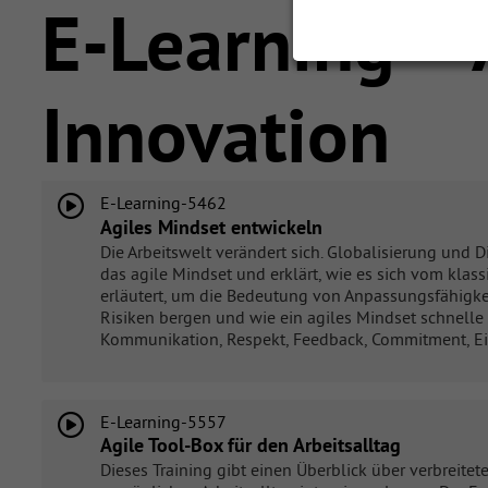
E-Learning – A
Innovation
E-Learning-5462
Agiles Mindset entwickeln
Die Arbeitswelt verändert sich. Globalisierung und D
das agile Mindset und erklärt, wie es sich vom kla
erläutert, um die Bedeutung von Anpassungsfähigke
Risiken bergen und wie ein agiles Mindset schnelle 
Kommunikation, Respekt, Feedback, Commitment, Einf
E-Learning-5557
Agile Tool-Box für den Arbeitsalltag
Dieses Training gibt einen Überblick über verbreitet