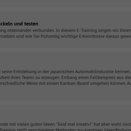
ickeln und testen
ng miteinander verbunden. In diesem E‑Training zeigen wir Ihnen
nsetzen und wie Sie frühzeitig wichtige Erkenntnisse daraus gew
ine Entstehung in der japanischen Automobilindustrie kennen. Da
Arbeit ihres Teams zu erzeugen. Entlang eines Fallbeispiels aus
terschiedliche Weise mit einem Kanban-Board umgehen können. Au
nde mit vielen guten Ideen. "Seid mal kreativ!" hat aber wohl n
Training stellt verschiedene Methoden zur kreativen Ideenfindung