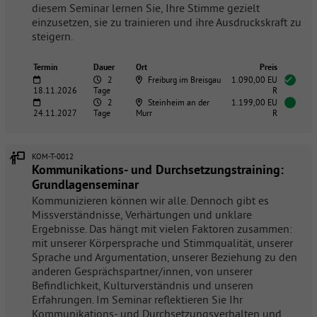
diesem Seminar lernen Sie, Ihre Stimme gezielt
einzusetzen, sie zu trainieren und ihre Ausdruckskraft zu
steigern.
Termin
Dauer
Ort
Preis
2
Freiburg im Breisgau
1.090,00 EU
18.11.2026
Tage
R
2
Steinheim an der
1.199,00 EU
24.11.2027
Tage
Murr
R
KOM-T-0012
Kommunikations- und Durchsetzungstraining:
Grundlagenseminar
Kommunizieren können wir alle. Dennoch gibt es
Missverständnisse, Verhärtungen und unklare
Ergebnisse. Das hängt mit vielen Faktoren zusammen:
mit unserer Körpersprache und Stimmqualität, unserer
Sprache und Argumentation, unserer Beziehung zu den
anderen Gesprächspartner/innen, von unserer
Befindlichkeit, Kulturverständnis und unseren
Erfahrungen. Im Seminar reflektieren Sie Ihr
Kommunikations- und Durchsetzungsverhalten und