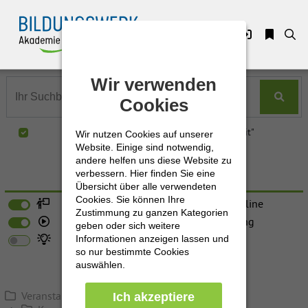
Zuklappen
Wir verwenden
Wir verwenden
Loading
Cookies
Cookies
Loading
Nur in "Kommunikation & Zusammenarbeit"
Wir nutzen Cookies auf unserer
Wir nutzen Cookies auf unserer
Loading
Website. Einige sind notwendig,
Website. Einige sind notwendig,
andere helfen uns diese Website zu
andere helfen uns diese Website zu
Loading
verbessern. Hier finden Sie eine
verbessern. Hier finden Sie eine
Erweiterte Suche
Übersicht über alle verwendeten
Übersicht über alle verwendeten
Cookies. Sie können Ihre
Cookies. Sie können Ihre
Loading
Präsenz
Live-Online
Zustimmung zu ganzen Kategorien
Zustimmung zu ganzen Kategorien
E-Learning
Förderung
geben oder sich weitere
geben oder sich weitere
Loading
Neu
Informationen anzeigen lassen und
Informationen anzeigen lassen und
so nur bestimmte Cookies
so nur bestimmte Cookies
auswählen.
auswählen.
Veranstaltungen - Seminare - Workshops
Ich akzeptiere
Ich akzeptiere