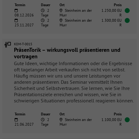
Termin
Dauer
Ort
Preis
2
Steinheim an der
1.250,00 EU
08.12.2026
Tage
Murr
R
2
Steinheim an der
1.300,00 EU
23.11.2027
Tage
Murr
R
KOM-T-0015
PräsenTorik – wirkungsvoll präsentieren und
vortragen
Gute Ideen, wichtige Informationen oder die Ergebnisse
oft tagelanger Arbeit verkaufen sich nicht von selbst.
Häufig müssen wir uns und unsere Leistungen vor
anderen präsentieren. Das Seminar vermittelt Ihnen
Sicherheit und Selbstvertrauen. Sie lernen, wie Sie Ihre
Präsentationsziele erreichen und wissen, wie Sie in
schwierigen Situationen professionell reagieren können.
Termin
Dauer
Ort
Preis
2
Steinheim an der
1.100,00 EU
21.06.2027
Tage
Murr
R