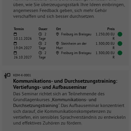
üben, wie Sie überzeugungsstark Ihre Ideen einbringen,
angemessen Feedback geben, sich mehr Gehör
verschaffen und sich besser durchsetzen.
Termin
Dauer
Ort
Preis
2
Freiburg im Breisgau
1.250,00 EU
10.11.2026
Tage
R
2
Steinheim an der
1.300,00 EU
19.04.2027
Tage
Murr
R
2
Freiburg im Breisgau
1.300,00 EU
26.10.2027
Tage
R
KOM-K-0001
Kommunikations- und Durchsetzungstraining:
Vertiefungs- und Aufbauseminar
Das Seminar richtet sich an Teilnehmende des
Grundlagenkurses „
Kommunikations- und
Durchsetzungstraining
“. Das Aufbauseminar konzentriert
sich darauf, die Kommunikationskompetenzen zu
vertiefen, ein sensibles Sprachverständnis zu entwickeln
und effektives Zuhören zu fördern.