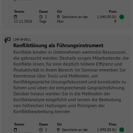
Termin
Dauer
Ort
Preis
2
Steinheim an der
1.040,00 EU
12.11.2026
Tage
Murr
R
LMF-B-0011
Konfliktlösung als Führungsinstrument
Konflikte binden in Unternehmen wertvolle Ressourcen,
die gebraucht werden. Deshalb sorgen Mitarbeitende, die
Konflikte lösen, für eine deutlich höhere Effizienz und
Produktivität in ihrem Bereich. Im Seminar erwerben Sie
Kenntnisse über Tools und Methoden, um
Konfliktgespräche lösungsfokussiert und konstruktiv zu
führen und üben die entsprechende Gesprächsführung.
Darüber hinaus werden Sie in die Methoden der
Konfliktanalyse eingeführt und lernen die Bedeutung
von hilfreichen Haltungen und Prinzipien der
Konfliktbearbeitung kennen.
Termin
Dauer
Ort
Preis
2
Steinheim an der
1.090,00 EU