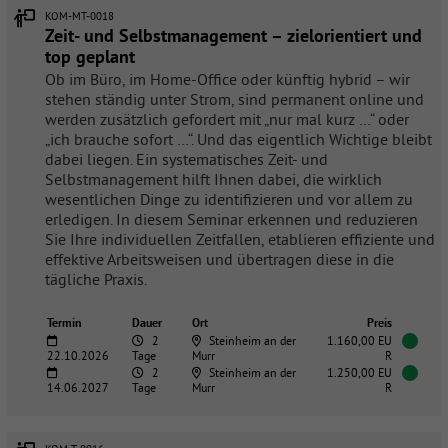
KOM-MT-0018
Zeit- und Selbstmanagement – zielorientiert und
top geplant
Ob im Büro, im Home-Office oder künftig hybrid – wir
stehen ständig unter Strom, sind permanent online und
werden zusätzlich gefordert mit „nur mal kurz …“ oder
„ich brauche sofort …“. Und das eigentlich Wichtige bleibt
dabei liegen. Ein systematisches Zeit- und
Selbstmanagement hilft Ihnen dabei, die wirklich
wesentlichen Dinge zu identifizieren und vor allem zu
erledigen. In diesem Seminar erkennen und reduzieren
Sie Ihre individuellen Zeitfallen, etablieren effiziente und
effektive Arbeitsweisen und übertragen diese in die
tägliche Praxis.
Termin
Dauer
Ort
Preis
2
Steinheim an der
1.160,00 EU
22.10.2026
Tage
Murr
R
2
Steinheim an der
1.250,00 EU
14.06.2027
Tage
Murr
R